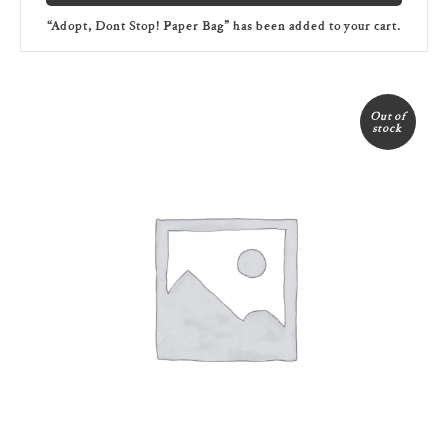
“Adopt, Dont Stop! Paper Bag” has been added to your cart.
Out of
Sale!
stock