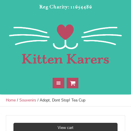
Reg Charity: 11654486
Home
/
Souvenirs
/ Adopt, Dont Stop! Tea Cup
View cart