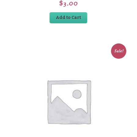
$
3.00
Add to Cart
Sale!