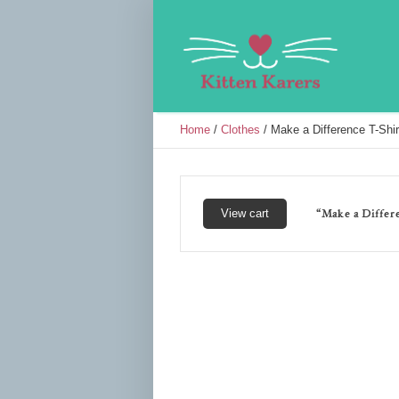
Home
/
Clothes
/ Make a Difference T-Shir
“Make a Differe
View cart