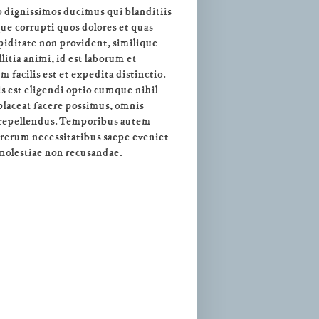
o dignissimos ducimus qui blanditiis
ue corrupti quos dolores et quas
upiditate non provident, similique
litia animi, id est laborum et
facilis est et expedita distinctio.
s est eligendi optio cumque nihil
laceat facere possimus, omnis
 repellendus. Temporibus autem
t rerum necessitatibus saepe eveniet
 molestiae non recusandae.