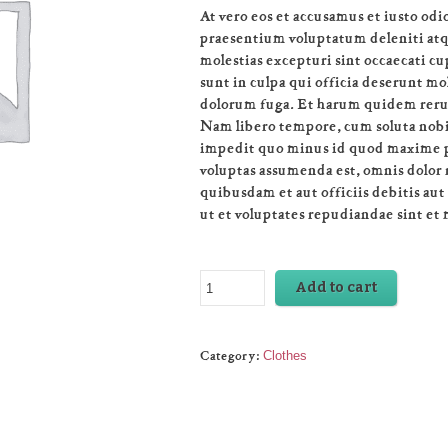
At vero eos et accusamus et iusto odi
praesentium voluptatum deleniti atq
molestias excepturi sint occaecati c
sunt in culpa qui officia deserunt mol
dolorum fuga. Et harum quidem rerum 
Nam libero tempore, cum soluta nobi
impedit quo minus id quod maxime p
voluptas assumenda est, omnis dolor
quibusdam et aut officiis debitis au
ut et voluptates repudiandae sint et
Add to cart
Category:
Clothes