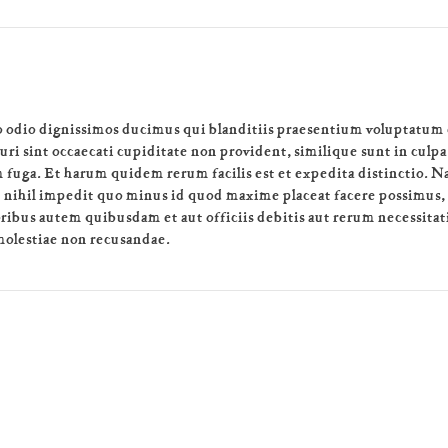
to odio dignissimos ducimus qui blanditiis praesentium voluptatum 
uri sint occaecati cupiditate non provident, similique sunt in culpa
m fuga. Et harum quidem rerum facilis est et expedita distinctio. 
e nihil impedit quo minus id quod maxime placeat facere possimus,
ibus autem quibusdam et aut officiis debitis aut rerum necessitati
molestiae non recusandae.