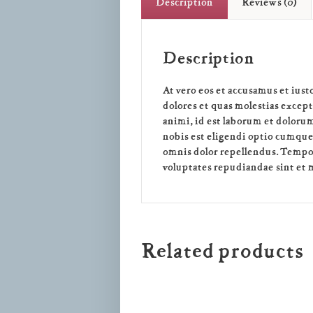
Description
Reviews (0)
Description
At vero eos et accusamus et ius
dolores et quas molestias except
animi, id est laborum et doloru
nobis est eligendi optio cumqu
omnis dolor repellendus. Tempor
voluptates repudiandae sint et 
Related products