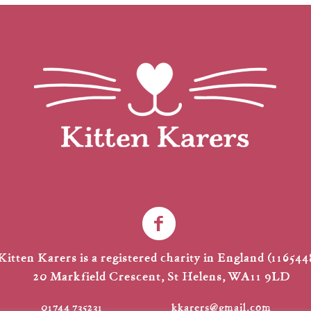
Kitten Karers is a registered charity in England (116544
20 Markfield Crescent, St Helens, WA11 9LD
01744 735231
kkarers@gmail.com