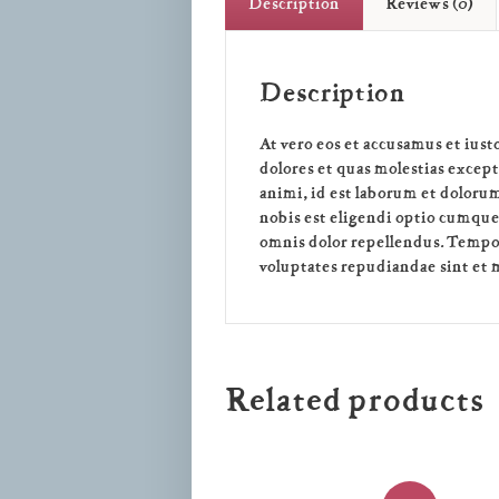
Description
Reviews (0)
Description
At vero eos et accusamus et ius
dolores et quas molestias except
animi, id est laborum et doloru
nobis est eligendi optio cumqu
omnis dolor repellendus. Tempor
voluptates repudiandae sint et 
Related products