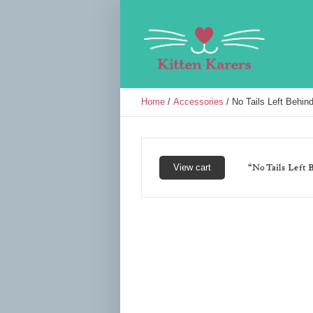
Home
/
Accessories
/ No Tails Left Behi
“No Tails Left 
View cart