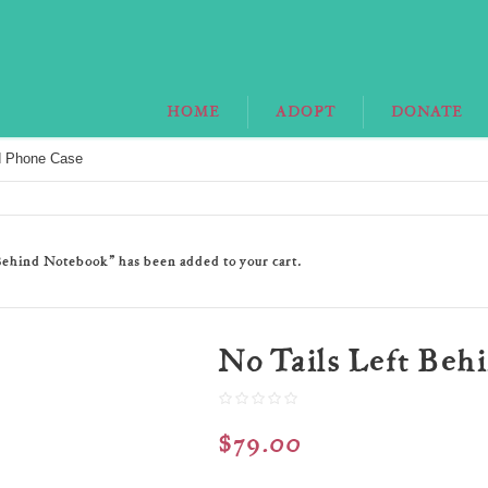
HOME
ADOPT
DONATE
nd Phone Case
Behind Notebook” has been added to your cart.
No Tails Left Beh
$
79.00