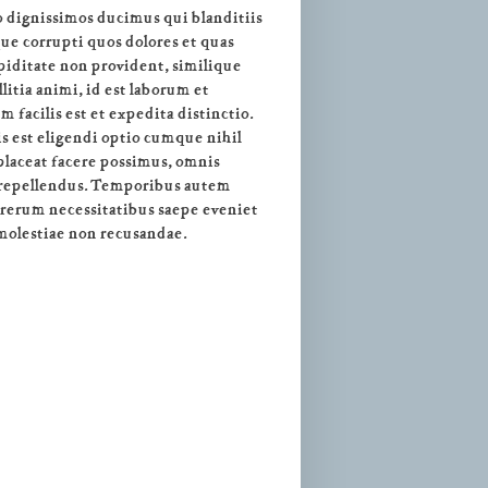
o dignissimos ducimus qui blanditiis
ue corrupti quos dolores et quas
upiditate non provident, similique
litia animi, id est laborum et
facilis est et expedita distinctio.
s est eligendi optio cumque nihil
laceat facere possimus, omnis
 repellendus. Temporibus autem
t rerum necessitatibus saepe eveniet
 molestiae non recusandae.