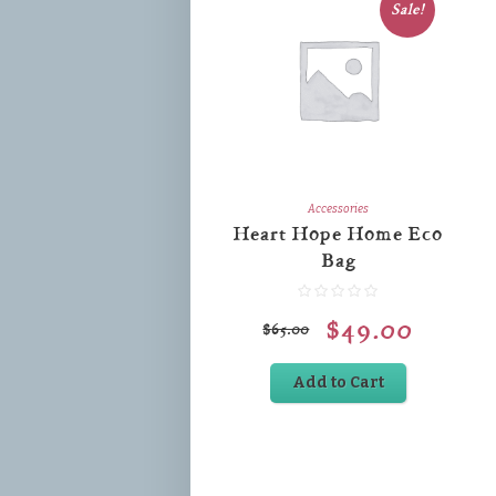
Sale!
Accessories
Heart Hope Home Eco
Bag
$
49.00
$
65.00
Add to Cart